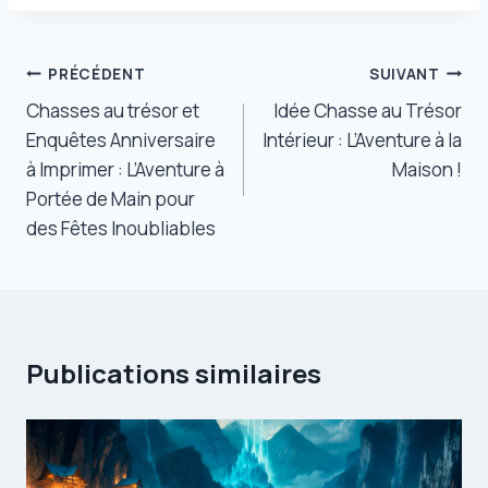
Navigation
PRÉCÉDENT
SUIVANT
de
Chasses au trésor et
Idée Chasse au Trésor
Enquêtes Anniversaire
Intérieur : L’Aventure à la
l’article
à Imprimer : L’Aventure à
Maison !
Portée de Main pour
des Fêtes Inoubliables
Publications similaires