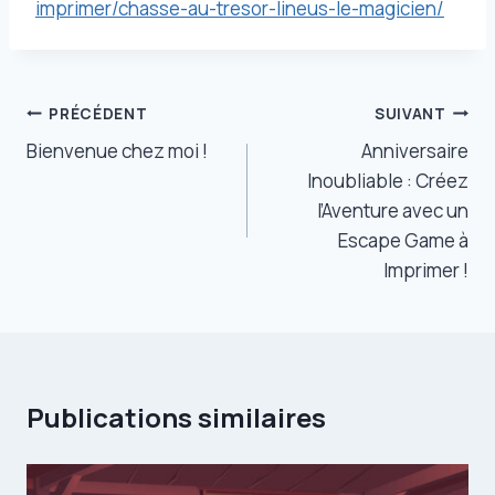
imprimer/chasse-au-tresor-lineus-le-magicien/
Navigation
PRÉCÉDENT
SUIVANT
de
Bienvenue chez moi !
Anniversaire
Inoubliable : Créez
l’article
l’Aventure avec un
Escape Game à
Imprimer !
Publications similaires