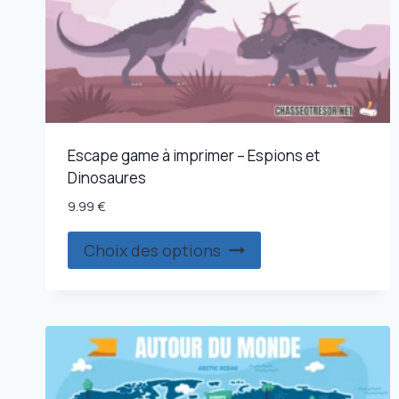
Escape game à imprimer – Espions et
Dinosaures
9.99
€
Ce
Choix des options
produit
a
plusieurs
variations.
Les
options