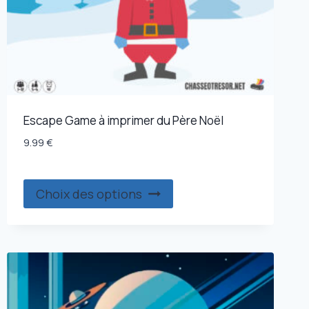
Escape Game à imprimer du Père Noël
9.99
€
Ce
Choix des options
produit
a
plusieurs
variations.
Les
options