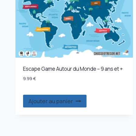
peuvent
être
choisies
sur
la
page
du
produit
Escape Game Autour du Monde – 9 ans et +
9.99
€
Ajouter au panier