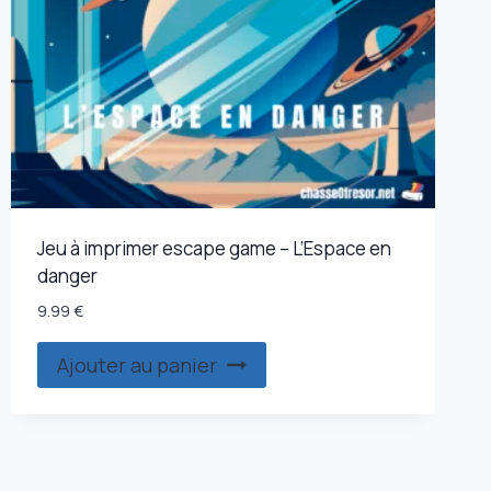
peuvent
être
choisies
sur
la
page
du
produit
Jeu à imprimer escape game – L’Espace en
danger
9.99
€
Ajouter au panier