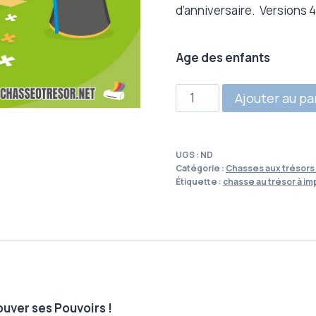
d’anniversaire. Versions 4
Age des enfants
quantité
Ajouter au pa
de
Chasse
au
UGS :
ND
trésor
Catégorie :
Chasses aux trésors 
Étiquette :
chasse au trésor à im
enfants
-
Lineus
le
Magicien
ouver ses Pouvoirs !