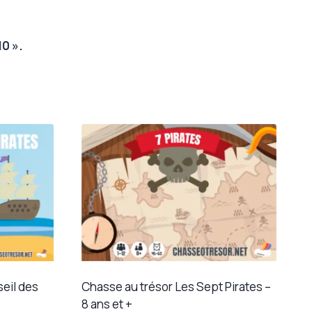
0 ».
seil des
Chasse au trésor Les Sept Pirates –
8 ans et +