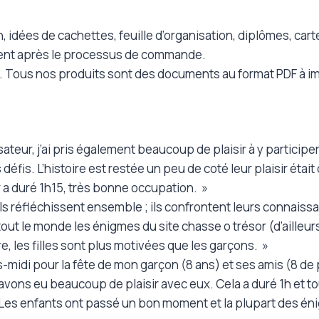
, idées de cachettes, feuille d’organisation, diplômes, cart
ent après le processus de commande.
er. Tous nos produits sont des documents au format PDF à i
ateur, j’ai pris également beaucoup de plaisir à y participer
s défis. L’histoire est restée un peu de coté leur plaisir éta
r a duré 1h15, très bonne occupation. »
 Ils réfléchissent ensemble ; ils confrontent leurs connais
t le monde les énigmes du site chasse o trésor (d’ailleurs j
tre, les filles sont plus motivées que les garçons. »
s-midi pour la fête de mon garçon (8 ans) et ses amis (8 de
avons eu beaucoup de plaisir avec eux. Cela a duré 1h et tou
. Les enfants ont passé un bon moment et la plupart des én