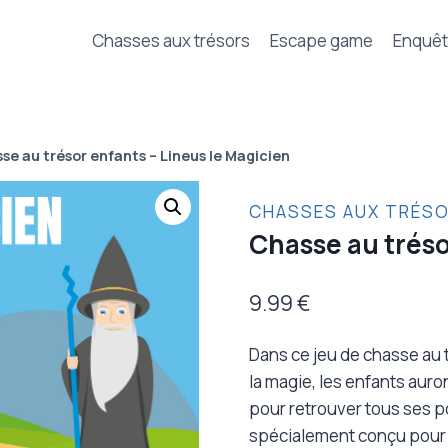
Chasses aux trésors
Escape game
Enquê
se au trésor enfants – Lineus le Magicien
CHASSES AUX TRÉSO
Chasse au tréso
9.99
€
Dans ce jeu de chasse au t
la magie, les enfants auro
pour retrouver tous ses p
spécialement conçu pour le