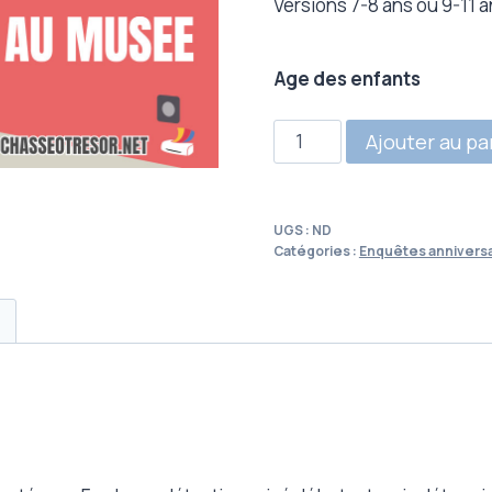
Versions 7-8 ans ou 9-11 a
Age des enfants
quantité
Ajouter au pa
de
Enquête
à
UGS :
ND
imprimer
Catégories :
Enquêtes anniversa
au
Musée
-