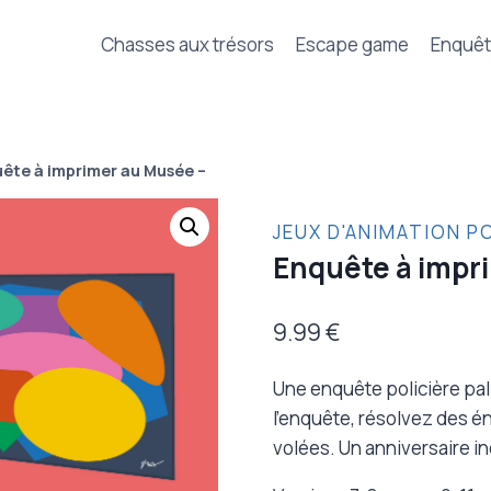
Chasses aux trésors
Escape game
Enquê
ête à imprimer au Musée –
JEUX D'ANIMATION P
Enquête à impr
9.99
€
Une enquête policière pal
l’enquête, résolvez des é
volées. Un anniversaire in