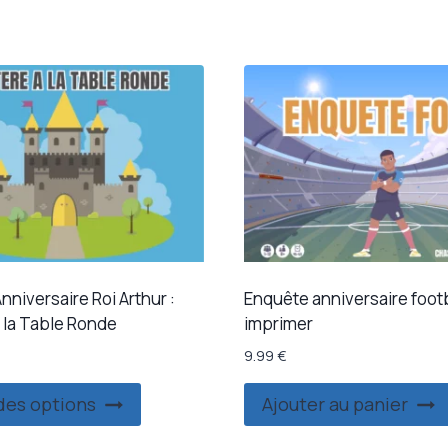
niversaire Roi Arthur :
Enquête anniversaire footb
 la Table Ronde
imprimer
9.99
€
Ce
des options
Ajouter au panier
produit