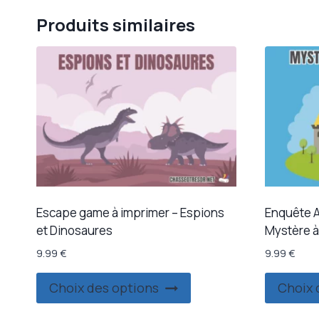
Produits similaires
Escape game à imprimer – Espions
Enquête An
et Dinosaures
Mystère à
9.99
€
9.99
€
Ce
Choix des options
Choix 
produit