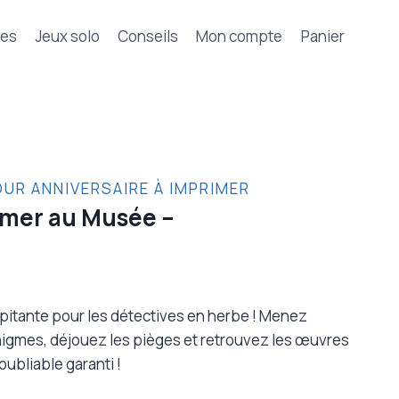
tes
Jeux solo
Conseils
Mon compte
Panier
OUR ANNIVERSAIRE À IMPRIMER
imer au Musée –
pitante pour les détectives en herbe ! Menez
nigmes, déjouez les pièges et retrouvez les œuvres
oubliable garanti !