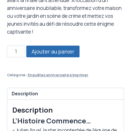
avant la finale tant attendue. À l’occasion d’un
anniversaire inoubliable, transformez votre maison
ou votre jardin en scène de crime et mettez vos
jeunes invités au défi de résoudre cette énigme
captivante !
quantité
Ajouter au panier
de
Enquête
anniversaire
Catégorie :
Enquêtes anniversaire à imprimer
football
à
Description
imprimer
Description
L’Histoire Commence…
« Julian Arual, la star incontestée de l’équipe de