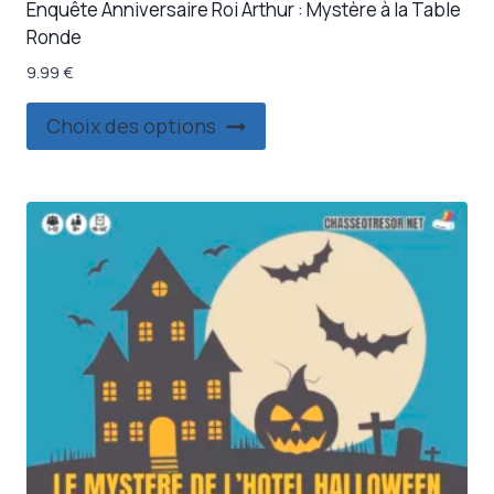
Enquête Anniversaire Roi Arthur : Mystère à la Table
Ronde
9.99
€
Ce
Choix des options
produit
a
plusieurs
variations.
Les
options
peuvent
être
choisies
sur
la
page