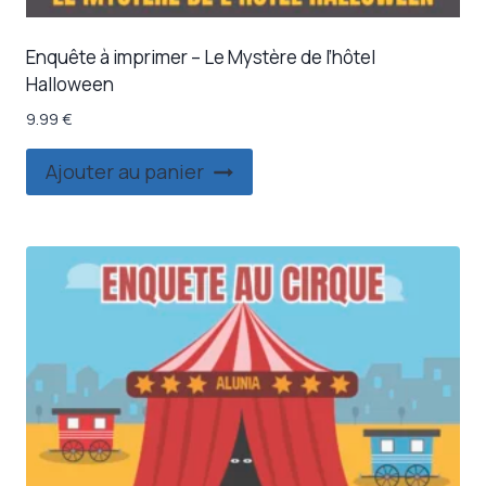
du
produit
Enquête à imprimer – Le Mystère de l’hôtel
Halloween
9.99
€
Ajouter au panier